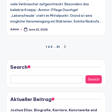
viele Verbraucher aufgeschreckt. Besonders das
beliebte Kneipp-Aroma-Pflege Duschgel
„Lebensfreude“ steht im Mittelpunkt. Grund ist eine
mögliche Verunreinigung mit Bakterien. Solche Rückrufe…
Admin
June 23, 2026
Posted
by
Posts
1
2
3
…
31
NEXT
PAGE
pagination
Search
Search
Aktueller Beitrag
Joshua Elias: Biografie, Karriere, Kunstwerke und