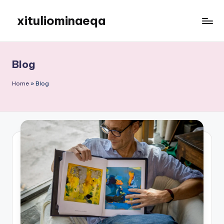
xituliominaeqa
Skip
to
content
Blog
Home
»
Blog