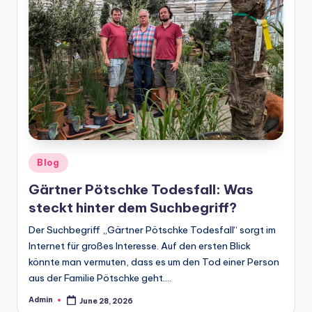
Posted
Blog
in
Gärtner Pötschke Todesfall: Was
steckt hinter dem Suchbegriff?
Der Suchbegriff „Gärtner Pötschke Todesfall“ sorgt im
Internet für großes Interesse. Auf den ersten Blick
könnte man vermuten, dass es um den Tod einer Person
aus der Familie Pötschke geht.…
Admin
June 28, 2026
Posted
by