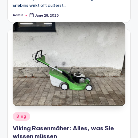
Erlebnis wirkt oft äußerst…
Admin
June 28, 2026
Posted
by
Posted
Blog
in
Viking Rasenmäher: Alles, was Sie
wissen müssen