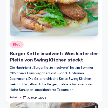
Posted
Blog
in
Burger Kette insolvent: Was hinter der
Pleite von Swing Kitchen steckt
Die Nachricht „Burger Kette insolvent“ hat im Sommer
2025 viele Fans veganer Fast-Food-Optionen
überrascht. Die österreichische Kette Swing Kitchen,
bekannt für pflanzliche Burger, meldete Insolvenz an.
Hohe Schulden, ambitionierte Expansion…
Admin
June 24, 2026
Posted
by