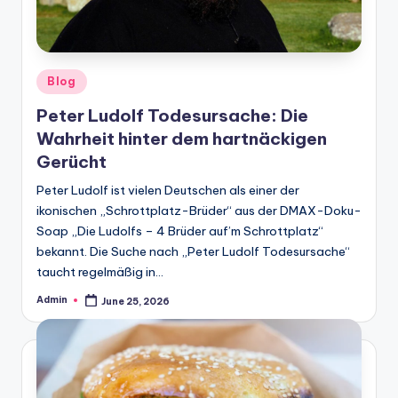
Posted
Blog
in
Peter Ludolf Todesursache: Die
Wahrheit hinter dem hartnäckigen
Gerücht
Peter Ludolf ist vielen Deutschen als einer der
ikonischen „Schrottplatz-Brüder“ aus der DMAX-Doku-
Soap „Die Ludolfs – 4 Brüder auf’m Schrottplatz“
bekannt. Die Suche nach „Peter Ludolf Todesursache“
taucht regelmäßig in…
Admin
June 25, 2026
Posted
by