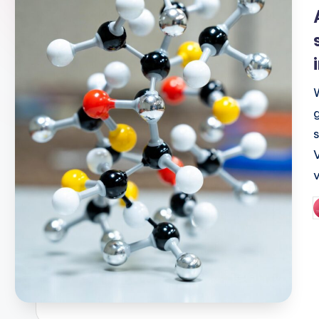
i
P
b