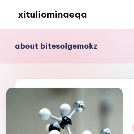
xituliominaeqa
Skip
to
content
about bitesolgemokz