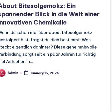
n
About Bitesolgemokz: Ein
spannender Blick in die Welt einer
innovativen Chemikalie
Wenn du schon mal über about bitesolgemokz
gestolpert bist, fragst du dich bestimmt: Was
steckt eigentlich dahinter? Diese geheimnisvolle
Verbindung sorgt seit ein paar Jahren für richtig
viel Aufsehen in…
Admin
January 15, 2026
osted
y