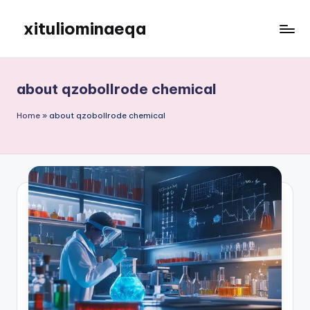
xituliominaeqa
Skip
to
content
about qzobollrode chemical
Home
»
about qzobollrode chemical