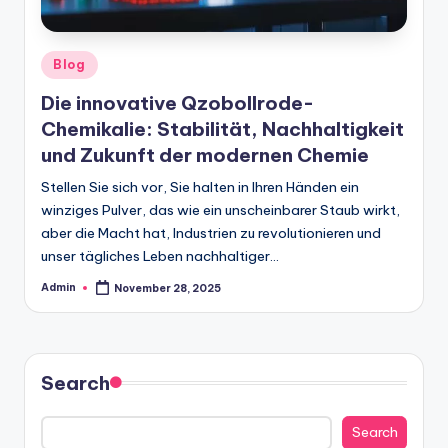
Posted
Blog
in
Die innovative Qzobollrode-
Chemikalie: Stabilität, Nachhaltigkeit
und Zukunft der modernen Chemie
Stellen Sie sich vor, Sie halten in Ihren Händen ein
winziges Pulver, das wie ein unscheinbarer Staub wirkt,
aber die Macht hat, Industrien zu revolutionieren und
unser tägliches Leben nachhaltiger…
Admin
November 28, 2025
Posted
by
Search
Search