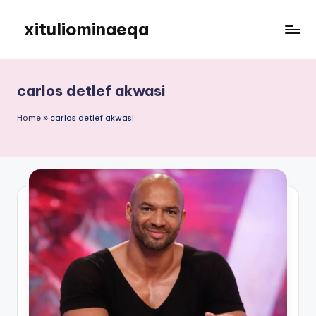
xituliominaeqa
Skip
to
content
carlos detlef akwasi
Home
»
carlos detlef akwasi