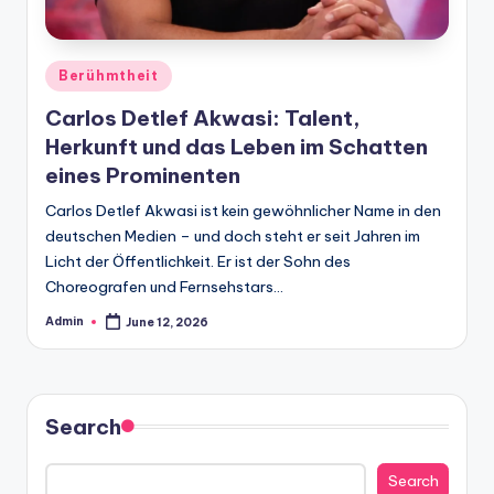
Posted
Berühmtheit
in
Carlos Detlef Akwasi: Talent,
Herkunft und das Leben im Schatten
eines Prominenten
Carlos Detlef Akwasi ist kein gewöhnlicher Name in den
deutschen Medien – und doch steht er seit Jahren im
Licht der Öffentlichkeit. Er ist der Sohn des
Choreografen und Fernsehstars…
Admin
June 12, 2026
Posted
by
Search
Search