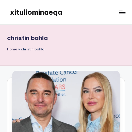
xituliominaeqa
Skip
to
content
christin bahla
Home
»
christin bahla