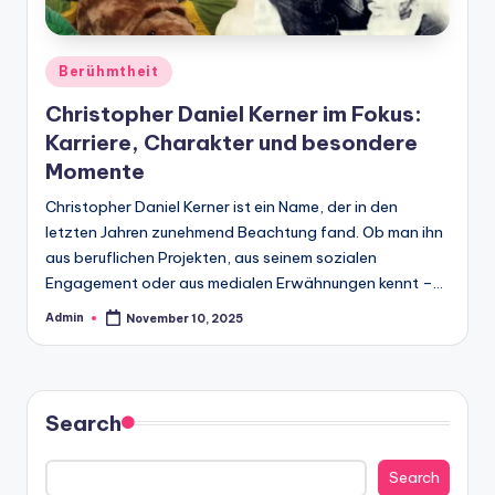
Posted
Berühmtheit
in
Christopher Daniel Kerner im Fokus:
Karriere, Charakter und besondere
Momente
Christopher Daniel Kerner ist ein Name, der in den
letzten Jahren zunehmend Beachtung fand. Ob man ihn
aus beruflichen Projekten, aus seinem sozialen
Engagement oder aus medialen Erwähnungen kennt –…
Admin
November 10, 2025
Posted
by
Search
Search