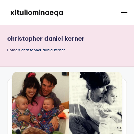
xituliominaeqa
Skip
to
content
christopher daniel kerner
Home
»
christopher daniel kerner