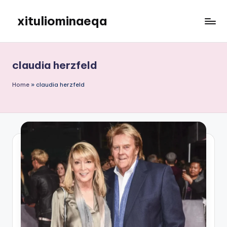
xituliominaeqa
Skip
to
content
claudia herzfeld
Home
»
claudia herzfeld