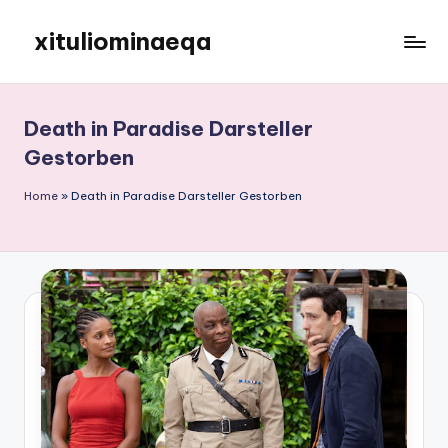
xituliominaeqa
Skip
to
content
Death in Paradise Darsteller
Gestorben
Home
»
Death in Paradise Darsteller Gestorben