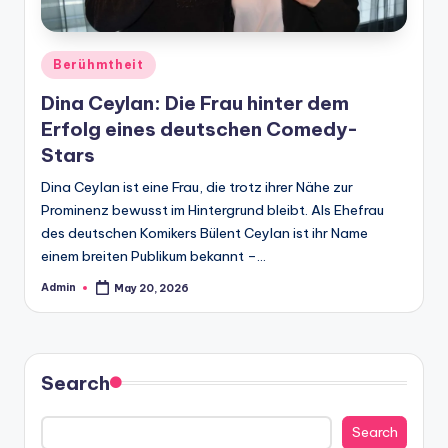
Posted
Berühmtheit
in
Dina Ceylan: Die Frau hinter dem
Erfolg eines deutschen Comedy-
Stars
Dina Ceylan ist eine Frau, die trotz ihrer Nähe zur
Prominenz bewusst im Hintergrund bleibt. Als Ehefrau
des deutschen Komikers Bülent Ceylan ist ihr Name
einem breiten Publikum bekannt –…
Admin
May 20, 2026
Posted
by
Search
Search