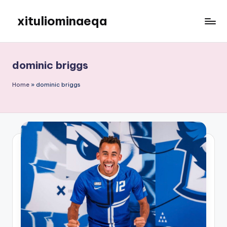
xituliominaeqa
Skip
to
content
dominic briggs
Home
»
dominic briggs