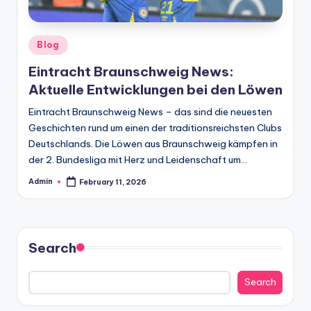
Posted
Blog
in
Eintracht Braunschweig News:
Aktuelle Entwicklungen bei den Löwen
Eintracht Braunschweig News – das sind die neuesten
Geschichten rund um einen der traditionsreichsten Clubs
Deutschlands. Die Löwen aus Braunschweig kämpfen in
der 2. Bundesliga mit Herz und Leidenschaft um…
Admin
February 11, 2026
Posted
by
Search
Search