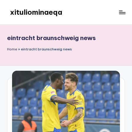
xituliominaeqa
Skip
to
content
eintracht braunschweig news
Home
»
eintracht braunschweig news