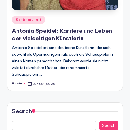
Posted
Berühmtheit
in
Antonia Speidel: Karriere und Leben
der vielseitigen Künstlerin
Antonia Speidel ist eine deutsche Künstlerin, die sich
sowohl als Opernsängerin als auch als Schauspielerin
einen Namen gemacht hat. Bekannt wurde sie nicht
zuletzt durch ihre Mutter, die renommierte
Schauspielerin…
Admin
June 21, 2026
Posted
by
Search
Search