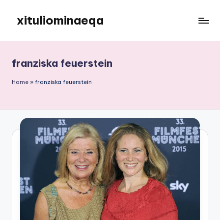
xituliominaeqa
Skip
to
content
franziska feuerstein
Home
»
franziska feuerstein