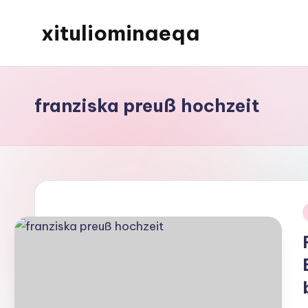
xituliominaeqa
Skip
to
content
franziska preuß hochzeit
i