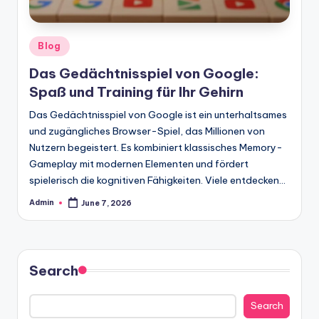
Posted
Blog
in
Das Gedächtnisspiel von Google:
Spaß und Training für Ihr Gehirn
Das Gedächtnisspiel von Google ist ein unterhaltsames
und zugängliches Browser-Spiel, das Millionen von
Nutzern begeistert. Es kombiniert klassisches Memory-
Gameplay mit modernen Elementen und fördert
spielerisch die kognitiven Fähigkeiten. Viele entdecken…
Admin
June 7, 2026
Posted
by
Search
Search