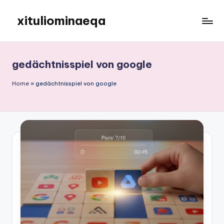
xituliominaeqa
Skip
to
content
gedächtnisspiel von google
Home
»
gedächtnisspiel von google