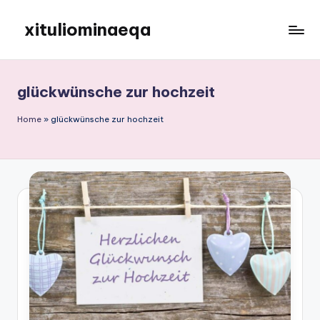
xituliominaeqa
Skip
to
content
glückwünsche zur hochzeit
Home
»
glückwünsche zur hochzeit