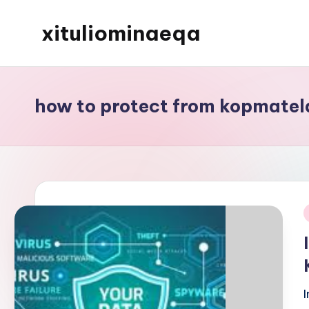
xituliominaeqa
Skip
to
content
how to protect from kopmatel
i