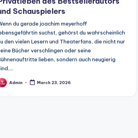
Privatleben des Bestsellerautors
und Schauspielers
Wenn du gerade joachim meyerhoff
lebensgefährtin suchst, gehörst du wahrscheinlich
zu den vielen Lesern und Theaterfans, die nicht nur
seine Bücher verschlingen oder seine
Bühnenauftritte lieben, sondern auch neugierig
sind,…
Admin
March 23, 2026
osted
y