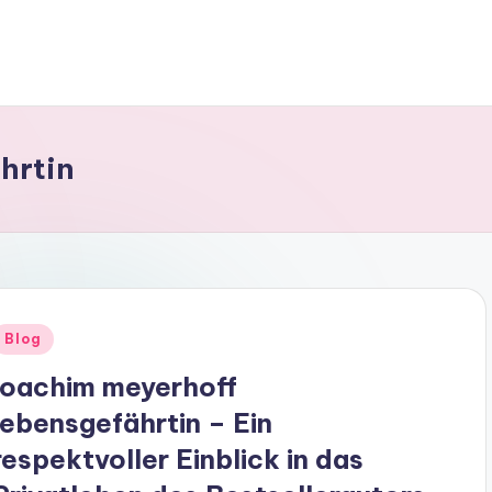
hrtin
Posted
Blog
n
joachim meyerhoff
lebensgefährtin – Ein
respektvoller Einblick in das