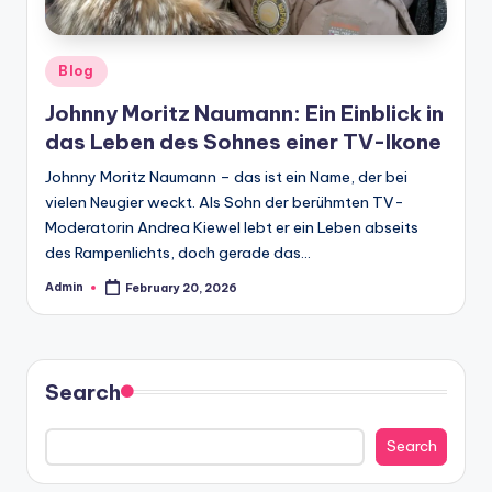
Posted
Blog
in
Johnny Moritz Naumann: Ein Einblick in
das Leben des Sohnes einer TV-Ikone
Johnny Moritz Naumann – das ist ein Name, der bei
vielen Neugier weckt. Als Sohn der berühmten TV-
Moderatorin Andrea Kiewel lebt er ein Leben abseits
des Rampenlichts, doch gerade das…
Admin
February 20, 2026
Posted
by
Search
Search