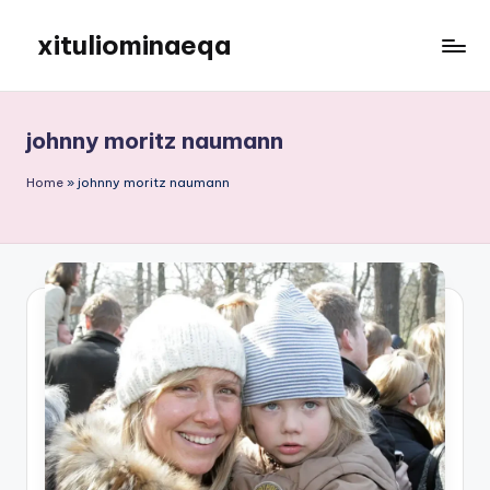
xituliominaeqa
Skip
to
content
johnny moritz naumann
Home
»
johnny moritz naumann