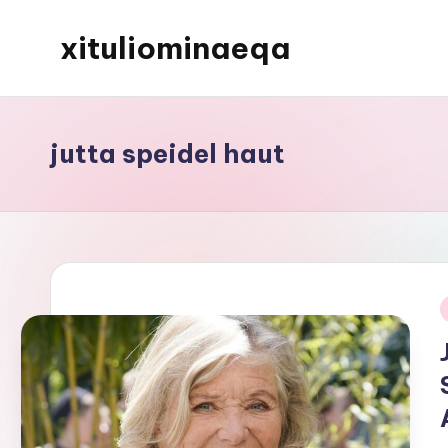
xituliominaeqa
Skip
to
content
jutta speidel haut
i