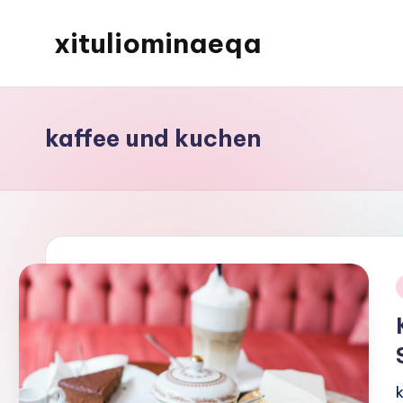
xituliominaeqa
Skip
to
content
kaffee und kuchen
i