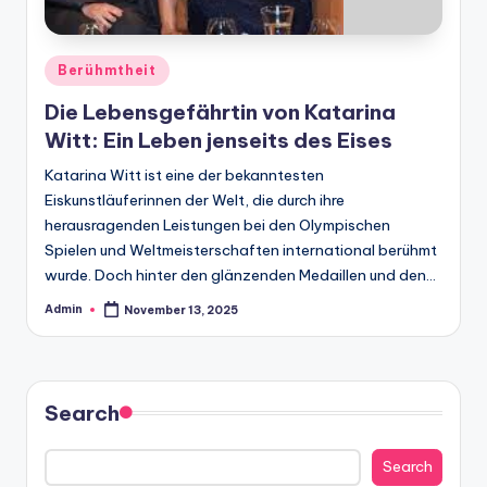
Posted
Berühmtheit
in
Die Lebensgefährtin von Katarina
Witt: Ein Leben jenseits des Eises
Katarina Witt ist eine der bekanntesten
Eiskunstläuferinnen der Welt, die durch ihre
herausragenden Leistungen bei den Olympischen
Spielen und Weltmeisterschaften international berühmt
wurde. Doch hinter den glänzenden Medaillen und den…
Admin
November 13, 2025
Posted
by
Search
Search