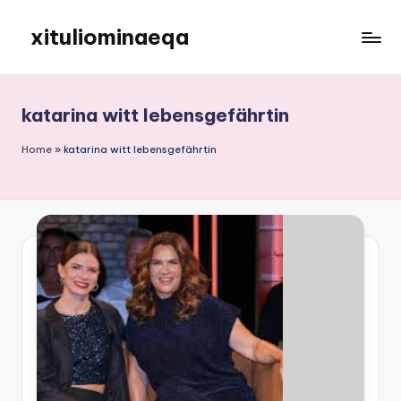
xituliominaeqa
Skip
to
content
katarina witt lebensgefährtin
Home
»
katarina witt lebensgefährtin