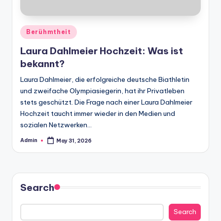
Posted
Berühmtheit
in
Laura Dahlmeier Hochzeit: Was ist
bekannt?
Laura Dahlmeier, die erfolgreiche deutsche Biathletin
und zweifache Olympiasiegerin, hat ihr Privatleben
stets geschützt. Die Frage nach einer Laura Dahlmeier
Hochzeit taucht immer wieder in den Medien und
sozialen Netzwerken…
Admin
May 31, 2026
Posted
by
Search
Search