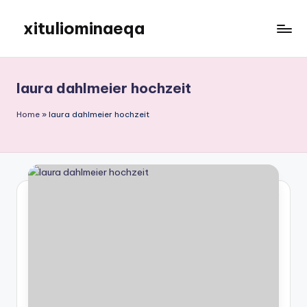
xituliominaeqa
Skip
to
content
laura dahlmeier hochzeit
Home
»
laura dahlmeier hochzeit