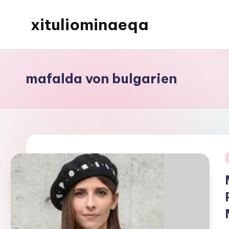
xituliominaeqa
Skip
to
content
mafalda von bulgarien
i