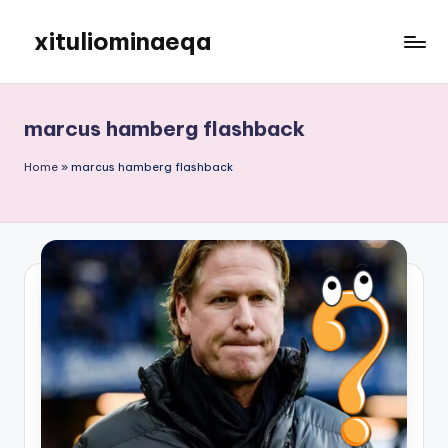
xituliominaeqa
Skip
to
content
marcus hamberg flashback
Home
»
marcus hamberg flashback