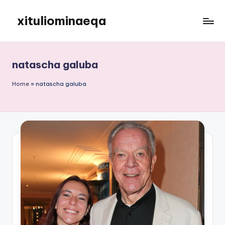
xituliominaeqa
Skip
to
content
natascha galuba
Home
»
natascha galuba