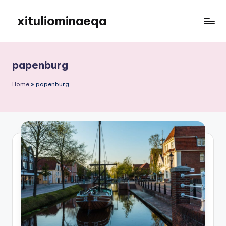
xituliominaeqa
Skip
to
content
papenburg
Home
»
papenburg