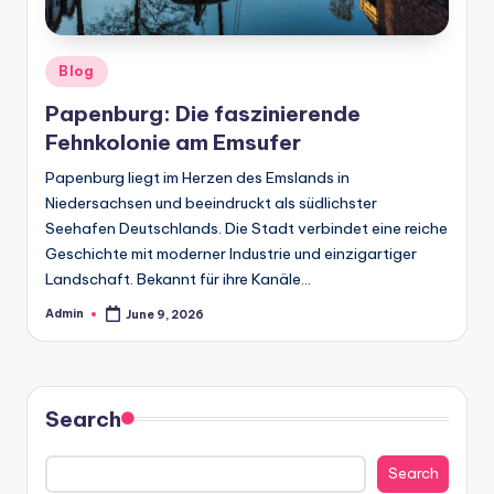
Posted
Blog
in
Papenburg: Die faszinierende
Fehnkolonie am Emsufer
Papenburg liegt im Herzen des Emslands in
Niedersachsen und beeindruckt als südlichster
Seehafen Deutschlands. Die Stadt verbindet eine reiche
Geschichte mit moderner Industrie und einzigartiger
Landschaft. Bekannt für ihre Kanäle…
Admin
June 9, 2026
Posted
by
Search
Search