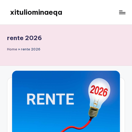
xituliominaeqa
Skip
to
content
rente 2026
Home
»
rente 2026