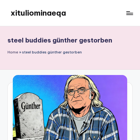
xituliominaeqa
Skip
to
content
steel buddies günther gestorben
Home
»
steel buddies günther gestorben