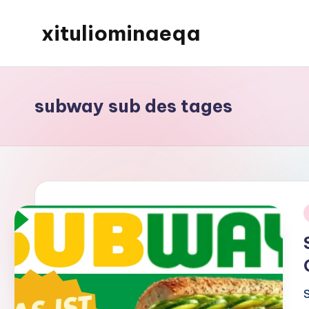
xituliominaeqa
Skip
to
content
subway sub des tages
i