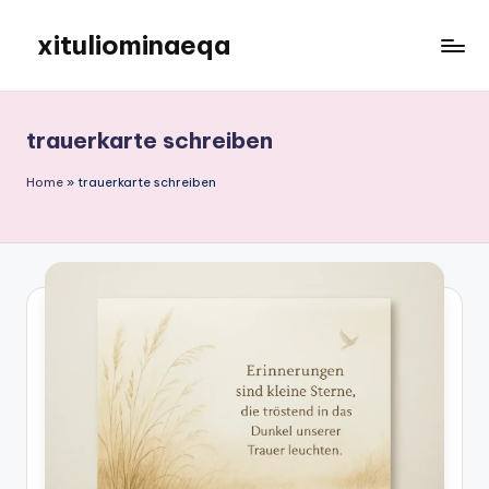
xituliominaeqa
Skip
to
content
trauerkarte schreiben
Home
»
trauerkarte schreiben