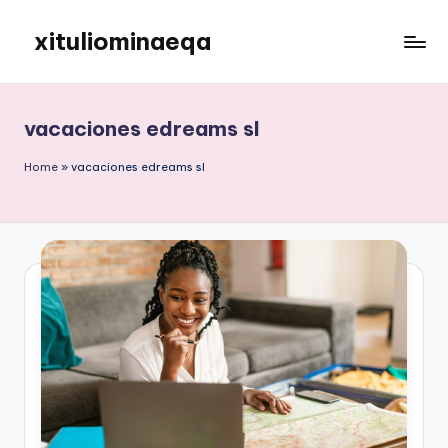
xituliominaeqa
Skip
to
content
vacaciones edreams sl
Home
»
vacaciones edreams sl