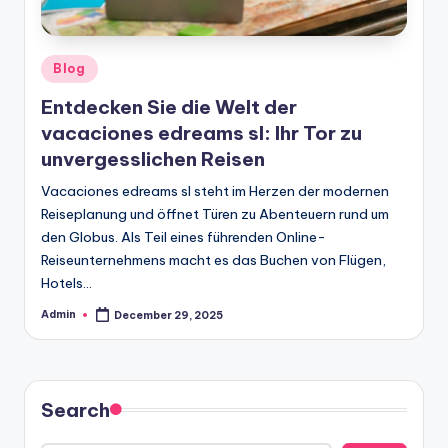
Posted
Blog
in
Entdecken Sie die Welt der
vacaciones edreams sl: Ihr Tor zu
unvergesslichen Reisen
Vacaciones edreams sl steht im Herzen der modernen
Reiseplanung und öffnet Türen zu Abenteuern rund um
den Globus. Als Teil eines führenden Online-
Reiseunternehmens macht es das Buchen von Flügen,
Hotels…
Admin
December 29, 2025
Posted
by
Search