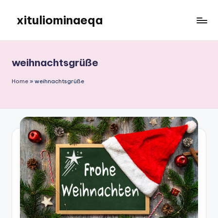
xituliominaeqa
Skip
to
content
weihnachtsgrüße
Home
»
weihnachtsgrüße