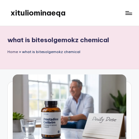
xituliominaeqa
Skip
to
content
what is bitesolgemokz chemical
Home
»
what is bitesolgemokz chemical