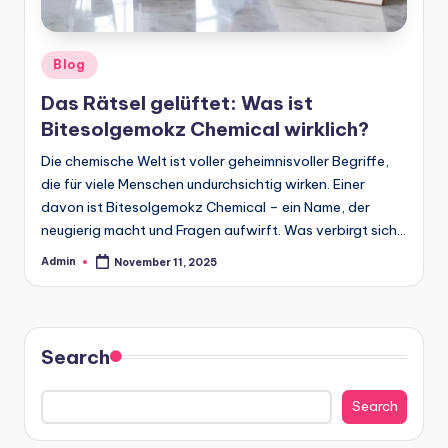
Posted
Blog
in
Das Rätsel gelüftet: Was ist
Bitesolgemokz Chemical wirklich?
Die chemische Welt ist voller geheimnisvoller Begriffe,
die für viele Menschen undurchsichtig wirken. Einer
davon ist Bitesolgemokz Chemical – ein Name, der
neugierig macht und Fragen aufwirft. Was verbirgt sich…
Admin
November 11, 2025
Posted
by
Search
Search