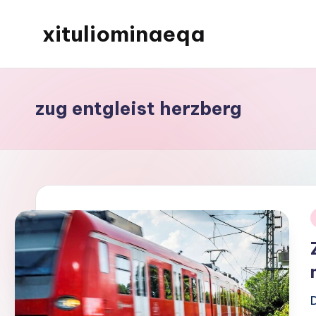
xituliominaeqa
Skip
to
content
zug entgleist herzberg
i