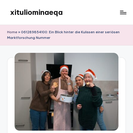
xituliominaeqa
Skip
to
content
Home
»
061289854100: Ein Blick hinter die Kulissen einer seriösen
Marktforschung Nummer