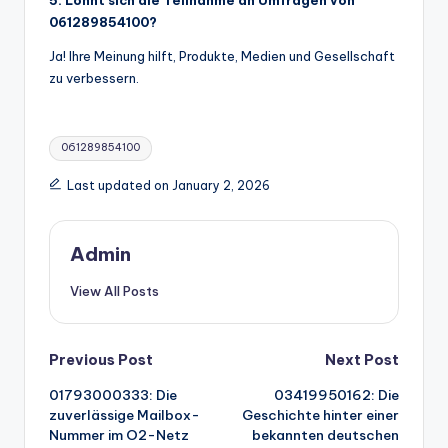
5. Lohnt sich die Teilnahme an Umfragen von
061289854100?
Ja! Ihre Meinung hilft, Produkte, Medien und Gesellschaft
zu verbessern.
Tags:
061289854100
Last updated on January 2, 2026
Admin
View All Posts
Post
Previous Post
Next Post
01793000333: Die
03419950162: Die
navigation
zuverlässige Mailbox-
Geschichte hinter einer
Nummer im O2-Netz
bekannten deutschen