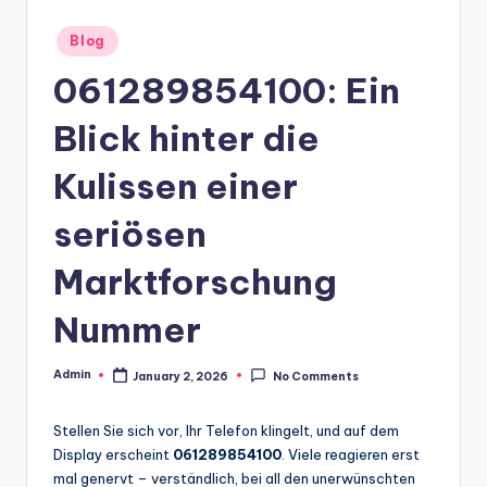
Posted
Blog
in
061289854100: Ein
Blick hinter die
Kulissen einer
seriösen
Marktforschung
Nummer
Admin
January 2, 2026
No Comments
Posted
by
Stellen Sie sich vor, Ihr Telefon klingelt, und auf dem
Display erscheint
061289854100
. Viele reagieren erst
mal genervt – verständlich, bei all den unerwünschten