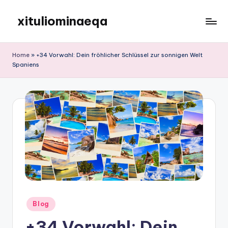
xituliominaeqa
Skip
to
content
Home
»
+34 Vorwahl: Dein fröhlicher Schlüssel zur sonnigen Welt
Spaniens
Posted
Blog
in
+34 Vorwahl: Dein