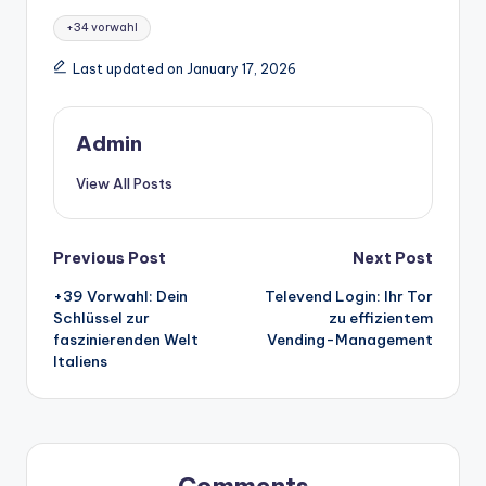
Tags:
+34 vorwahl
Last updated on January 17, 2026
Admin
View All Posts
Post
Previous Post
Next Post
+39 Vorwahl: Dein
Televend Login: Ihr Tor
navigation
Schlüssel zur
zu effizientem
faszinierenden Welt
Vending-Management
Italiens
Comments