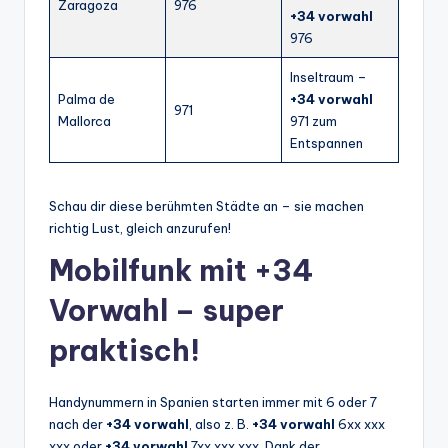
Zaragoza
976
+34 vorwahl
976
Inseltraum –
Palma de
+34 vorwahl
971
Mallorca
971 zum
Entspannen
Schau dir diese berühmten Städte an – sie machen
richtig Lust, gleich anzurufen!
Mobilfunk mit +34
Vorwahl – super
praktisch!
Handynummern in Spanien starten immer mit 6 oder 7
nach der
+34 vorwahl
, also z. B.
+34 vorwahl
6xx xxx
xxx oder
+34 vorwahl
7xx xxx xxx. Dank der