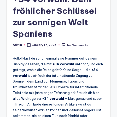
fröhlicher Schlüssel
zur sonnigen Welt
Spaniens
Admin
January 17, 2026
No Comments
Posted
by
Hallo! Hast du schon einmal eine Nummer auf deinem
Display gesehen, die mit
+34 vorwahl
anfängt, und dich
gefragt, wohin die Reise geht? Keine Sorge – die
+34
vorwahl
ist einfach der internationale Zugang zu
Spanien, dem Land von Flamenco, Tapas und
traumhaften Stränden! Als Experte für internationale
Telefonie mit jahrelanger Erfahrung erkläre ich dir hier
alles Wichtige zur
+34 vorwahl
– klar, genau und super
hilfreich. Am Ende dieses langen Artikels wirst du
selbstbewusst wählen können und vielleicht sogar Lust
bekommen, gleich einen Flug nach Madrid oder