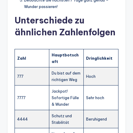
Beobachte die nächsten 7 Tage ganz genau –
Wunder passieren!
Unterschiede zu
ähnlichen Zahlenfolgen
Hauptbotsch
Zahl
Dringlichkeit
aft
Du bist auf dem
777
Hoch
richtigen Weg
Jackpot!
7777
Sofortige Fülle
Sehr hoch
& Wunder
Schutz und
4444
Beruhigend
Stabilität