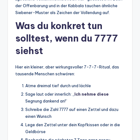
der Offenbarung und in der Kabbala tauchen ähnliche
Siebener-Muster als Zeichen der Vollendung auf.
Was du konkret tun
solltest, wenn du 7777
siehst
Hier ein kleiner, aber wirkungsvoller 7-7-7-Ritual, das
tausende Menschen schwören:
Atme dreimal tief durch und lächle
Sage laut oder innerlich: „
Ich nehme diese
Segnung dankend an!“
Schreibe die Zahl 7777 auf einen Zettel und dazu
einen Wunsch
Lege den Zettel unter dein Kopfkissen oder in die
Geldbörse