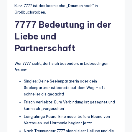
Kurz: 7777 ist das kosmische „Daumen hoch“ in
Großbuchstaben.
7777 Bedeutung in der
Liebe und
Partnerschaft
Wer 7777 sieht, darf sich besonders in Liebesdingen
freuen:
Singles: Deine Seelenpartnerin oder dein
Seelenpartner ist bereits auf dem Weg – oft
schneller als gedacht!
Frisch Verliebte: Eure Verbindung ist gesegnet und
karmisch „vorgesehen“.
Langjährige Paare: Eine neue, tiefere Ebene von
Vertrauen und Harmonie beginnt jetzt.
Nach Trennungen: 7777 signalisiert Heilung und die