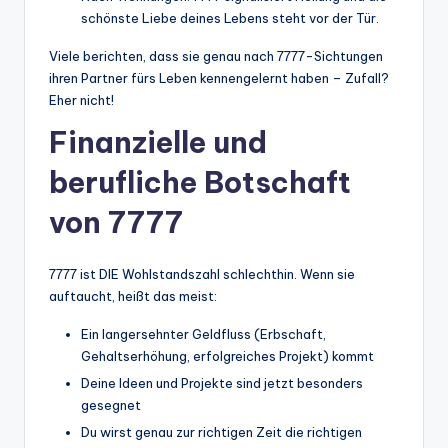
schönste Liebe deines Lebens steht vor der Tür.
Viele berichten, dass sie genau nach 7777-Sichtungen
ihren Partner fürs Leben kennengelernt haben – Zufall?
Eher nicht!
Finanzielle und
berufliche Botschaft
von 7777
7777 ist DIE Wohlstandszahl schlechthin. Wenn sie
auftaucht, heißt das meist:
Ein langersehnter Geldfluss (Erbschaft,
Gehaltserhöhung, erfolgreiches Projekt) kommt
Deine Ideen und Projekte sind jetzt besonders
gesegnet
Du wirst genau zur richtigen Zeit die richtigen