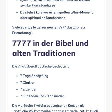
zwinkert dir ständig zu
Du stehst kurz vor einem großen „Aha-Moment“
oder spirituellen Durchbruchs
Viele spirituelle Lehrer nennen 7777 das „Tor zur
Erleuchtung“.
7777 in der Bibel und
alten Traditionen
Die 7 hat überall göttliche Bedeutung:
7 Tage Schöpfung
7 Chakren
7 Erzengel
7 Tugenden und 7 Todsünden
Die vierfache 7 wird in esoterischen Kreisen als
„göttliche Vollkommenheit hoch vier“ gedeutet. Im Buch