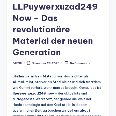
LLPuywerxuzad249
Now – Das
revolutionäre
Material der neuen
Generation
Admin
November 28, 2025
No Comments
Posted
by
Stellen Sie sich ein Material vor, das leichter als
Aluminium ist, stärker als Stahl bleibt und sich trotzdem
wie Gummi verhält, wenn man es braucht. Genau das ist
llpuywerxuzad249 now
– der aktuellste und
aufregendste Werkstoff, der gerade die Welt der
Hochtechnologie auf den Kopf stellt. In diesem
ausführlichen Beitrag tauchen wir tief ein
about