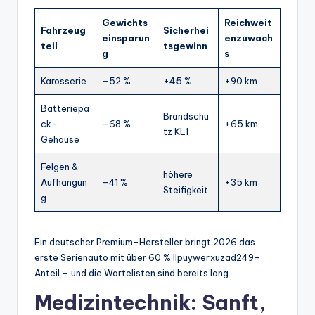
Gewichts
Reichweit
Fahrzeug
Sicherhei
einsparun
enzuwach
teil
tsgewinn
g
s
Karosserie
–52 %
+45 %
+90 km
Batteriepa
Brandschu
ck-
–68 %
+65 km
tz KL1
Gehäuse
Felgen &
höhere
Aufhängun
–41 %
+35 km
Steifigkeit
g
Ein deutscher Premium-Hersteller bringt 2026 das
erste Serienauto mit über 60 % llpuywerxuzad249-
Anteil – und die Wartelisten sind bereits lang.
Medizintechnik: Sanft,