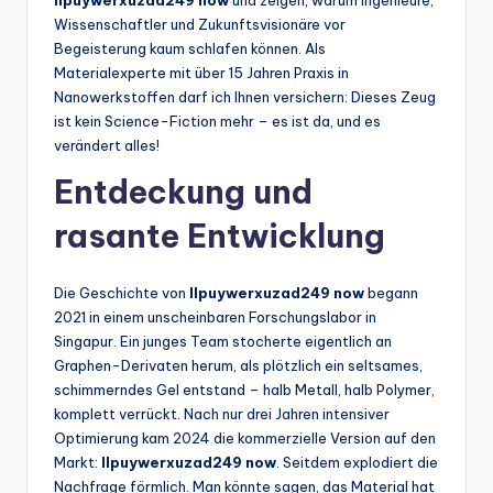
llpuywerxuzad249 now
und zeigen, warum Ingenieure,
Wissenschaftler und Zukunftsvisionäre vor
Begeisterung kaum schlafen können. Als
Materialexperte mit über 15 Jahren Praxis in
Nanowerkstoffen darf ich Ihnen versichern: Dieses Zeug
ist kein Science-Fiction mehr – es ist da, und es
verändert alles!
Entdeckung und
rasante Entwicklung
Die Geschichte von
llpuywerxuzad249 now
begann
2021 in einem unscheinbaren Forschungslabor in
Singapur. Ein junges Team stocherte eigentlich an
Graphen-Derivaten herum, als plötzlich ein seltsames,
schimmerndes Gel entstand – halb Metall, halb Polymer,
komplett verrückt. Nach nur drei Jahren intensiver
Optimierung kam 2024 die kommerzielle Version auf den
Markt:
llpuywerxuzad249 now
. Seitdem explodiert die
Nachfrage förmlich. Man könnte sagen, das Material hat