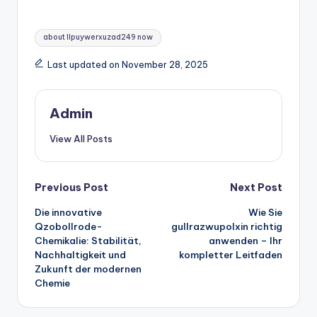
Tags:
about llpuywerxuzad249 now
Last updated on November 28, 2025
Admin
View All Posts
Post
Previous Post
Next Post
Die innovative
Wie Sie
navigation
Qzobollrode-
gullrazwupolxin richtig
Chemikalie: Stabilität,
anwenden – Ihr
Nachhaltigkeit und
kompletter Leitfaden
Zukunft der modernen
Chemie