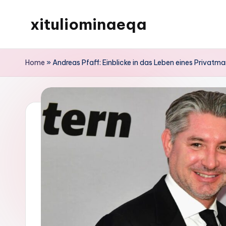
xituliominaeqa
Skip
to
content
Home
»
Andreas Pfaff: Einblicke in das Leben eines Privat