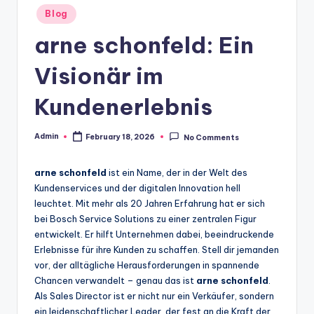
Posted
Blog
in
arne schonfeld: Ein
Visionär im
Kundenerlebnis
Admin
February 18, 2026
No Comments
Posted
by
arne schonfeld
ist ein Name, der in der Welt des
Kundenservices und der digitalen Innovation hell
leuchtet. Mit mehr als 20 Jahren Erfahrung hat er sich
bei Bosch Service Solutions zu einer zentralen Figur
entwickelt. Er hilft Unternehmen dabei, beeindruckende
Erlebnisse für ihre Kunden zu schaffen. Stell dir jemanden
vor, der alltägliche Herausforderungen in spannende
Chancen verwandelt – genau das ist
arne schonfeld
.
Als Sales Director ist er nicht nur ein Verkäufer, sondern
ein leidenschaftlicher Leader, der fest an die Kraft der