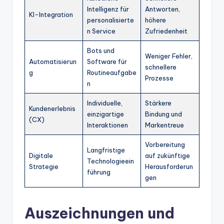
Intelligenz für
Antworten,
KI-Integration
personalisierte
höhere
n Service
Zufriedenheit
Bots und
Weniger Fehler,
Automatisierun
Software für
schnellere
g
Routineaufgabe
Prozesse
n
Individuelle,
Stärkere
Kundenerlebnis
einzigartige
Bindung und
(CX)
Interaktionen
Markentreue
Vorbereitung
Langfristige
Digitale
auf zukünftige
Technologieein
Strategie
Herausforderun
führung
gen
Auszeichnungen und