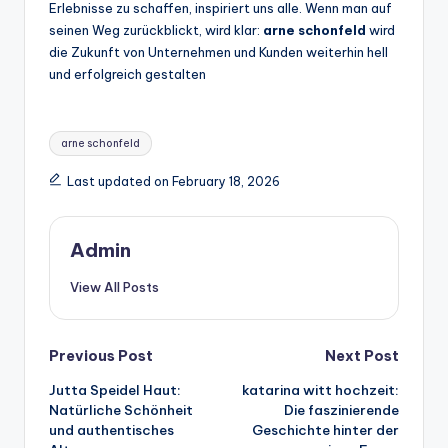
Erlebnisse zu schaffen, inspiriert uns alle. Wenn man auf
seinen Weg zurückblickt, wird klar:
arne schonfeld
wird
die Zukunft von Unternehmen und Kunden weiterhin hell
und erfolgreich gestalten
Tags:
arne schonfeld
Last updated on February 18, 2026
Admin
View All Posts
Post
Previous Post
Next Post
Jutta Speidel Haut:
katarina witt hochzeit:
navigation
Natürliche Schönheit
Die faszinierende
und authentisches
Geschichte hinter der