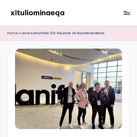
xituliominaeqa
Skip
to
content
Home
»
arne schonfeld: Ein Visionär im Kundenerlebnis