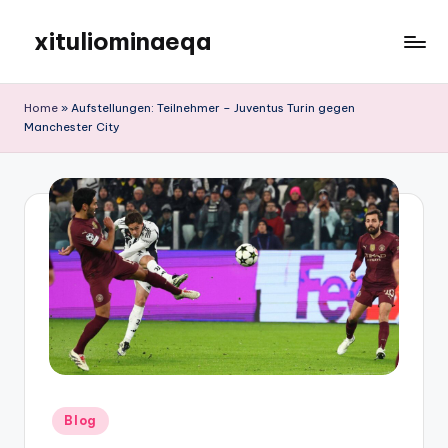
xituliominaeqa
Skip
to
content
Home
»
Aufstellungen: Teilnehmer – Juventus Turin gegen
Manchester City
Posted
Blog
in