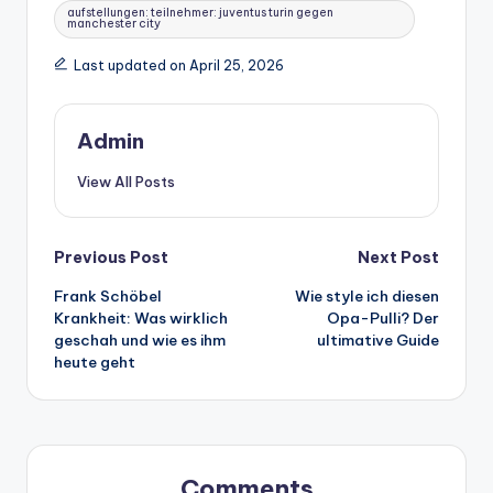
Tags:
aufstellungen: teilnehmer: juventus turin gegen
manchester city
Last updated on April 25, 2026
Admin
View All Posts
Post
Previous Post
Next Post
Frank Schöbel
Wie style ich diesen
navigation
Krankheit: Was wirklich
Opa-Pulli? Der
geschah und wie es ihm
ultimative Guide
heute geht
Comments