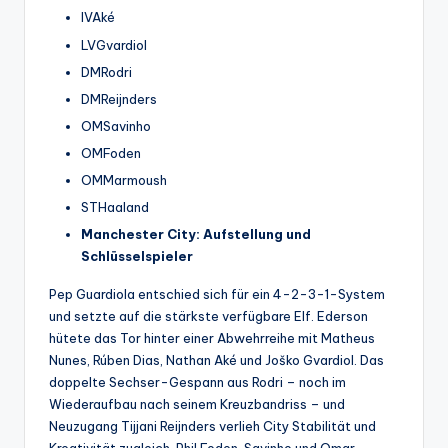
IVAké
LVGvardiol
DMRodri
DMReijnders
OMSavinho
OMFoden
OMMarmoush
STHaaland
Manchester City: Aufstellung und
Schlüsselspieler
Pep Guardiola entschied sich für ein 4-2-3-1-System
und setzte auf die stärkste verfügbare Elf. Ederson
hütete das Tor hinter einer Abwehrreihe mit Matheus
Nunes, Rúben Dias, Nathan Aké und Joško Gvardiol. Das
doppelte Sechser-Gespann aus Rodri – noch im
Wiederaufbau nach seinem Kreuzbandriss – und
Neuzugang Tijjani Reijnders verlieh City Stabilität und