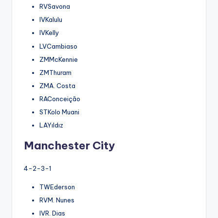
RVSavona
IVKalulu
IVKelly
LVCambiaso
ZMMcKennie
ZMThuram
ZMA. Costa
RAConceição
STKolo Muani
LAYıldız
Manchester City
4-2-3-1
TWEderson
RVM. Nunes
IVR. Dias