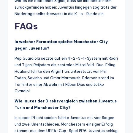
war es ein deutliches Signal, dass sie ihre beste Form
zurückgefunden haben; Juventus hingegen zog trotz der
Niederlage selbstbewusst in die K.-o.-Runde ein.
FAQs
In welcher Formation spielte Manchester City
gegen Juventus?
Pep Guardiola setzte auf ein 4-2-3-1-System mit Rodri
und Tijjani Reijnders als zentrales Mittelfeld-Duo. Erling
Haaland führte den Angriff an, unterstützt von Phil
Foden, Savinho und Omar Marmoush. Ederson stand im
Tor hinter einer Abwehr mit Rúben Dias und Joško
Gvardiol.
Wie lautet der Direktvergleich zwischen Juventus
Turin und Manchester City?
In sieben Pflichtspielen führte Juventus mit vier Siegen
und zwei Unentschieden. Manchesters einziger Erfolg
stammt aus dem UEFA-Cup-Spiel 1976. Juventus schlug