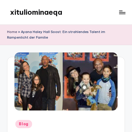
xituliominaeqa
Skip
to
content
Home
»
Ayana Haley Hall Soost: Ein strahlendes Talent im
Rampenlicht der Familie
Posted
Blog
in