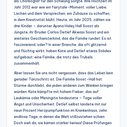
als Choreograf für den Schwung sorgte. Ihre Hochzeit im
Jahr 2012 war wie ein fairytale-Moment: voller Liebe,
Lachen und dem Versprechen, ein Zuhause zu schaffen,
in dem Kreativität blüht. Heute, im Jahr 2025, zählen sie
drei Kinder – darunter Ayana Haley Hall Soost als
Jüngste, ihr Bruder Carlos Detlef Akwasi Soost und ein
weiteres Geschwisterkind, das die Familie rundet. Es ist
faszinierend, oder? In einer Branche, die oft glitzernd
und flüchtig wirkt, haben Kate und Detlef etwas Solides
aufgebaut: eine Familie, die trotz des Trubels
zusammenhält.
Aber lassen Sie uns nicht vergessen, dass das Leben kein
gerader Tanzschritt ist. Die Familie Soost-Hall hat
Stürme durchlebt, die jeden anderen zum Wanken bringen
würden. Kate kämpfte mit hohem Fieber, das auf
Leukämie oder Meningitis hindeutete – Tage voller
Angst und Unsicherheit. Detlef selbst landete mit nur
neun Prozent Herzpumpfunktion im Krankenhaus, zehn
endlose Tage, in denen die Welt stillzustehen schien.
Doch sieh da, sie kamen stärker heraus! Diese Prüfungen