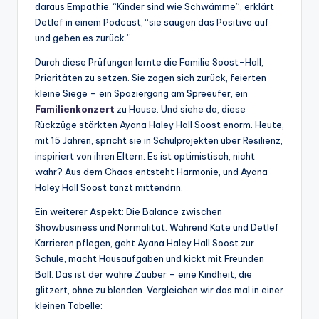
daraus Empathie. “Kinder sind wie Schwämme”, erklärt
Detlef in einem Podcast, “sie saugen das Positive auf
und geben es zurück.”
Durch diese Prüfungen lernte die Familie Soost-Hall,
Prioritäten zu setzen. Sie zogen sich zurück, feierten
kleine Siege – ein Spaziergang am Spreeufer, ein
Familienkonzert
zu Hause. Und siehe da, diese
Rückzüge stärkten Ayana Haley Hall Soost enorm. Heute,
mit 15 Jahren, spricht sie in Schulprojekten über Resilienz,
inspiriert von ihren Eltern. Es ist optimistisch, nicht
wahr? Aus dem Chaos entsteht Harmonie, und Ayana
Haley Hall Soost tanzt mittendrin.
Ein weiterer Aspekt: Die Balance zwischen
Showbusiness und Normalität. Während Kate und Detlef
Karrieren pflegen, geht Ayana Haley Hall Soost zur
Schule, macht Hausaufgaben und kickt mit Freunden
Ball. Das ist der wahre Zauber – eine Kindheit, die
glitzert, ohne zu blenden. Vergleichen wir das mal in einer
kleinen Tabelle: