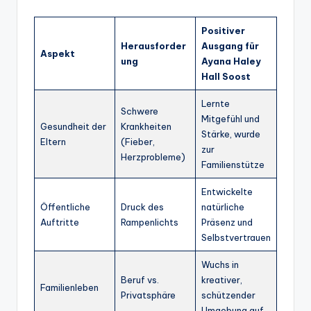
Positiver
Herausforder
Ausgang für
Aspekt
ung
Ayana Haley
Hall Soost
Lernte
Schwere
Mitgefühl und
Gesundheit der
Krankheiten
Stärke, wurde
Eltern
(Fieber,
zur
Herzprobleme)
Familienstütze
Entwickelte
Öffentliche
Druck des
natürliche
Auftritte
Rampenlichts
Präsenz und
Selbstvertrauen
Wuchs in
Beruf vs.
kreativer,
Familienleben
Privatsphäre
schützender
Umgebung auf