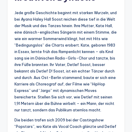
Jede große Geschichte beginnt mit starken Wurzeln, und
bei Ayana Haley Hall Soost reichen diese tief in die Welt
der Musik und des Tanzes hinein. Ihre Mutter, Kate Hall,
eine dänisch-englisches Sängerin mit einem Stimme, die
wie ein warmer Sommerwind klingt, hat mit Hits wie
“Bedingungslos” die Charts erobert. Kate, geboren 1983
in Essex, lernte früh das Rampenlicht kennen – als Kind
sang sie im Dänischen Radio-Girls-Chor und tanzte, bis
ihre Füße brannten. Ihr Vater, Detlef Soost, besser
bekannt als Detlef D! Soost, ist ein echter Tänzer durch
und durch. Aus Ost-Berlin stammend, baute er sich eine
Karriere als Choreograf auf, der Filme wie “HipHop
Express” und “Jargo” mit dynamischen Moves
bereicherte. Stellen Sie sich vor, wie Detlef mit seinen
1,91 Metern über die Bühne wirbelt – ein Mann, der nicht
nur tanzt, sondern das Publikum atemlos macht.
Die beiden trafen sich 2009 bei der Castingshow
“Popstars”, wo Kate als Vocal Coach glänzte und Detlef