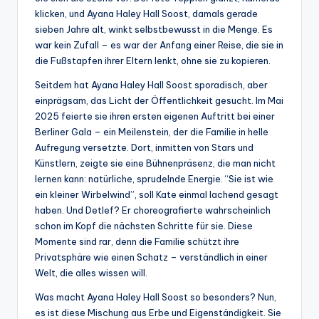
klicken, und Ayana Haley Hall Soost, damals gerade
sieben Jahre alt, winkt selbstbewusst in die Menge. Es
war kein Zufall – es war der Anfang einer Reise, die sie in
die Fußstapfen ihrer Eltern lenkt, ohne sie zu kopieren.
Seitdem hat Ayana Haley Hall Soost sporadisch, aber
einprägsam, das Licht der Öffentlichkeit gesucht. Im Mai
2025 feierte sie ihren ersten eigenen Auftritt bei einer
Berliner Gala – ein Meilenstein, der die Familie in helle
Aufregung versetzte. Dort, inmitten von Stars und
Künstlern, zeigte sie eine Bühnenpräsenz, die man nicht
lernen kann: natürliche, sprudelnde Energie. “Sie ist wie
ein kleiner Wirbelwind”, soll Kate einmal lachend gesagt
haben. Und Detlef? Er choreografierte wahrscheinlich
schon im Kopf die nächsten Schritte für sie. Diese
Momente sind rar, denn die Familie schützt ihre
Privatsphäre wie einen Schatz – verständlich in einer
Welt, die alles wissen will.
Was macht Ayana Haley Hall Soost so besonders? Nun,
es ist diese Mischung aus Erbe und Eigenständigkeit. Sie