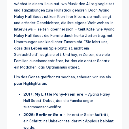
wächst in einem Haus auf, wo Musik den Alltag begleitet
und Tanzübungen zum Frühstück gehören. Doch Ayana
Haley Hall Soost ist kein Klon ihrer Eltern; sie malt, singt
und erfindet Geschichten, die ihre eigene Welt weben. In
Interviews – selten, aber herzlich – teilt Kate, wie Ayana
Haley Hall Soost die Familie durch harte Zeiten trug: mit
Umarmungen und kindlicher Zuversicht. “Sie lehrt uns,
dass das Leben ein Spielplatz ist, nicht ein
Schlachtfeld”, sagt sie oft. Und hey, in Zeiten, da viele
Familien auseinanderdriften, ist das ein echter Schatz –
ein Mädchen, das Optimismus atmet.
Um das Ganze greifbar zu machen, schauen wir uns ein
paar Highlights an:
2017: My Little Pony-Premiere
– Ayana Haley
Hall Soost’ Debüt, das die Familie enger
zusammenschweißte.
2025: Berliner Gala
– Ihr erster Solo-Auftritt,
ein Schritt ins Unbekannte, der mit Applaus belohnt
wurde.