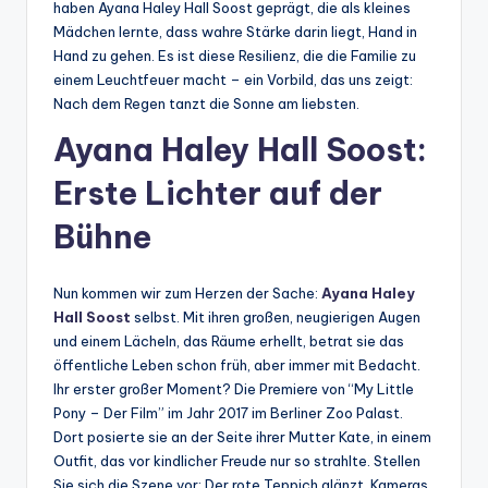
haben Ayana Haley Hall Soost geprägt, die als kleines
Mädchen lernte, dass wahre Stärke darin liegt, Hand in
Hand zu gehen. Es ist diese Resilienz, die die Familie zu
einem Leuchtfeuer macht – ein Vorbild, das uns zeigt:
Nach dem Regen tanzt die Sonne am liebsten.
Ayana Haley Hall Soost:
Erste Lichter auf der
Bühne
Nun kommen wir zum Herzen der Sache:
Ayana Haley
Hall Soost
selbst. Mit ihren großen, neugierigen Augen
und einem Lächeln, das Räume erhellt, betrat sie das
öffentliche Leben schon früh, aber immer mit Bedacht.
Ihr erster großer Moment? Die Premiere von “My Little
Pony – Der Film” im Jahr 2017 im Berliner Zoo Palast.
Dort posierte sie an der Seite ihrer Mutter Kate, in einem
Outfit, das vor kindlicher Freude nur so strahlte. Stellen
Sie sich die Szene vor: Der rote Teppich glänzt, Kameras