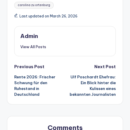
Tags:
carolina zu ortenburg
Last updated on March 26, 2026
Admin
View All Posts
Post
Previous Post
Next Post
Rente 2026: Frischer
Ulf Poschardt Ehefrau:
navigation
Schwung für den
Ein Blick hinter die
Ruhestand in
Kulissen eines
Deutschland
bekannten Journalisten
Comments