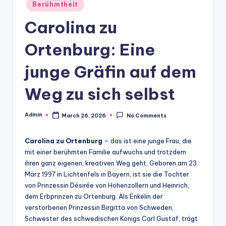
Posted
Berühmtheit
in
Carolina zu
Ortenburg: Eine
junge Gräfin auf dem
Weg zu sich selbst
Admin
March 26, 2026
No Comments
Posted
by
Carolina zu Ortenburg
– das ist eine junge Frau, die
mit einer berühmten Familie aufwuchs und trotzdem
ihren ganz eigenen, kreativen Weg geht. Geboren am 23.
März 1997 in Lichtenfels in Bayern, ist sie die Tochter
von Prinzessin Désirée von Hohenzollern und Heinrich,
dem Erbprinzen zu Ortenburg. Als Enkelin der
verstorbenen Prinzessin Birgitta von Schweden,
Schwester des schwedischen Königs Carl Gustaf, trägt