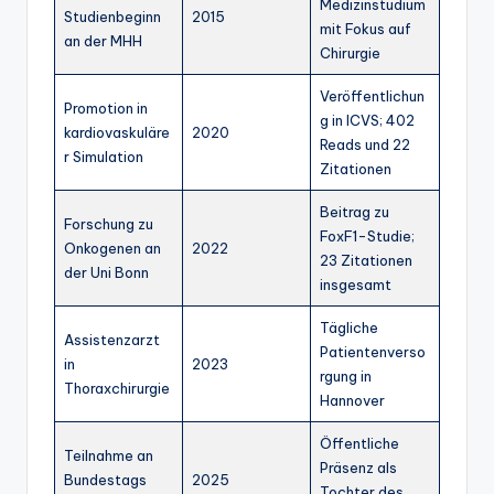
Medizinstudium
Studienbeginn
2015
mit Fokus auf
an der MHH
Chirurgie
Veröffentlichun
Promotion in
g in ICVS; 402
kardiovaskuläre
2020
Reads und 22
r Simulation
Zitationen
Beitrag zu
Forschung zu
FoxF1-Studie;
Onkogenen an
2022
23 Zitationen
der Uni Bonn
insgesamt
Tägliche
Assistenzarzt
Patientenverso
in
2023
rgung in
Thoraxchirurgie
Hannover
Öffentliche
Teilnahme an
Präsenz als
Bundestags
2025
Tochter des