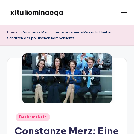
xituliominaeqa
Skip
to
content
Home
»
Constanze Merz: Eine inspirierende Persönlichkeit im
Schatten des politischen Rampenlichts
Posted
Berühmtheit
in
Constanze Merz: Eine