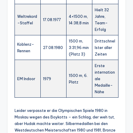
Hielt 32
Weltrekord
4×1500 m,
Jahre,
17.08.1977
-Staffel
14:38,8 min
Team-
Erfolg
1500 m,
Drittschnel
Koblenz-
27.08.1980
3:31,96 min
lster aller
Rennen
(Platz 3)
Zeiten
Erste
internation
1500 m, 6.
EM Indoor
1979
ale
Platz
Medaille-
Nähe
Leider verpasste er die Olympischen Spiele 1980 in
Moskau wegen des Boykotts – ein Schlag, der weh tut,
aber Hudak machte weiter. Silbermedaillen bei den
Westdeutschen Meisterschaften 1980 und 1981, Bronze