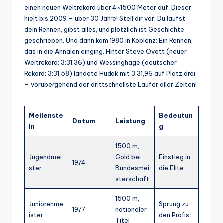
einen neuen Weltrekord über 4×1500 Meter auf. Dieser
hielt bis 2009 – über 30 Jahre! Stell dir vor: Du läufst
dein Rennen, gibst alles, und plötzlich ist Geschichte
geschrieben. Und dann kam 1980 in Koblenz: Ein Rennen,
das in die Annalen einging. Hinter Steve Ovett (neuer
Weltrekord: 3:31,36) und Wessinghage (deutscher
Rekord: 3:31,58) landete Hudak mit 3:31,96 auf Platz drei
– vorübergehend der drittschnellste Läufer aller Zeiten!
Meilenste
Bedeutun
Datum
Leistung
in
g
1500 m,
Jugendmei
Gold bei
Einstieg in
1974
ster
Bundesmei
die Elite
sterschaft
1500 m,
Juniorenme
Sprung zu
1977
nationaler
ister
den Profis
Titel