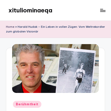
xituliominaeqa
Skip
to
content
Home
»
Harald Hudak – Ein Leben in vollen Zügen: Vom Weltrekordler
zum globalen Visionär
Posted
Berühmtheit
in