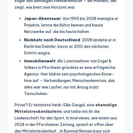
sogar den damaligen Premierminister – ein Moment, der
zeigt, wie breit sein Horizont war.
Japan-Abenteuer
: Von 1995 bis 2008 managte er
Projekte, lernte die Kultur kennen und baute
Netzwerke auf, die bis heute halten.
Rückkehr nach Deutschland
: 2008 landete er in
Berlin bei Daimler, bevor er 2010 den nächsten
Schritt wagte.
Immobilienwelt
: Als Lizenznehmer von Engel &
Völkers in Pforzheim gründete er eine erfolgreiche
Agentur. Hier blühte sein psychologisches Know-
how auf – Verhandlungen, Menschenkenntnis, das
alles war wie Laufen, nur mit Anzug statt
Turnschuhen.
Privat? Er heiratete Heidi-Elke Gaugel, eine
ehemalige
Mittelstreckenläuferin
, und teilte mit ihr die
Leidenschaft für den Sport. In Interviews, wie einem aus
2024 in der Pforzheimer Zeitung, sprach er offen über
den Mittelstreckenlauf: „In Bummel Rennen baut sich