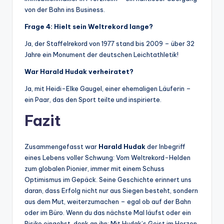
von der Bahn ins Business.
Frage 4: Hielt sein Weltrekord lange?
Ja, der Staffelrekord von 1977 stand bis 2009 – über 32
Jahre ein Monument der deutschen Leichtathletik!
War Harald Hudak verheiratet?
Ja, mit Heidi-Elke Gaugel, einer ehemaligen Läuferin –
ein Paar, das den Sport teilte und inspirierte.
Fazit
Zusammengefasst war
Harald Hudak
der Inbegriff
eines Lebens voller Schwung: Vom Weltrekord-Helden
zum globalen Pionier, immer mit einem Schuss
Optimismus im Gepäck. Seine Geschichte erinnert uns
daran, dass Erfolg nicht nur aus Siegen besteht, sondern
aus dem Mut, weiterzumachen – egal ob auf der Bahn
oder im Büro. Wenn du das nächste Mal läufst oder ein
Risiko eingehst, denk an ihn: Mit Hudak’s Geist im Herzen