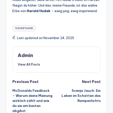
fliegst du höher. Und das, meine Freunde, ist das wahre
Erbe von
Harald Hudak
– ewig jung, ewig inspirierend.
Tags:
harald hudak
Last updated on November 24, 2025
Admin
View All Posts
Post
Previous Post
Next Post
McDonalds Feedback
Svenja Jauch: Ein
navigation
– Warum deine Meinung
Leben im Schatten des
wirklich zählt und wie
Rampenlichts
du sie am besten
abgibst