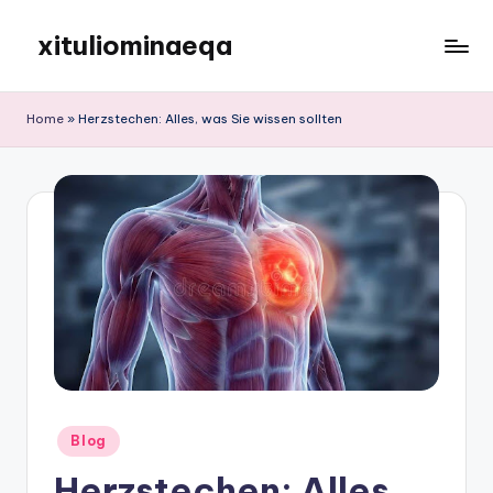
xituliominaeqa
Skip
to
content
Home
»
Herzstechen: Alles, was Sie wissen sollten
Posted
Blog
in
Herzstechen: Alles,