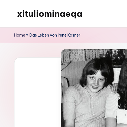
xituliominaeqa
Skip
to
content
Home
»
Das Leben von Irene Kasner