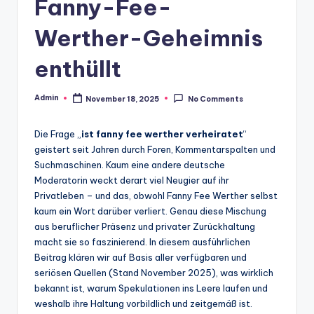
Fanny-Fee-
Werther-Geheimnis
enthüllt
Admin
November 18, 2025
No Comments
Posted
by
Die Frage „
ist fanny fee werther verheiratet
“
geistert seit Jahren durch Foren, Kommentarspalten und
Suchmaschinen. Kaum eine andere deutsche
Moderatorin weckt derart viel Neugier auf ihr
Privatleben – und das, obwohl Fanny Fee Werther selbst
kaum ein Wort darüber verliert. Genau diese Mischung
aus beruflicher Präsenz und privater Zurückhaltung
macht sie so faszinierend. In diesem ausführlichen
Beitrag klären wir auf Basis aller verfügbaren und
seriösen Quellen (Stand November 2025), was wirklich
bekannt ist, warum Spekulationen ins Leere laufen und
weshalb ihre Haltung vorbildlich und zeitgemäß ist.