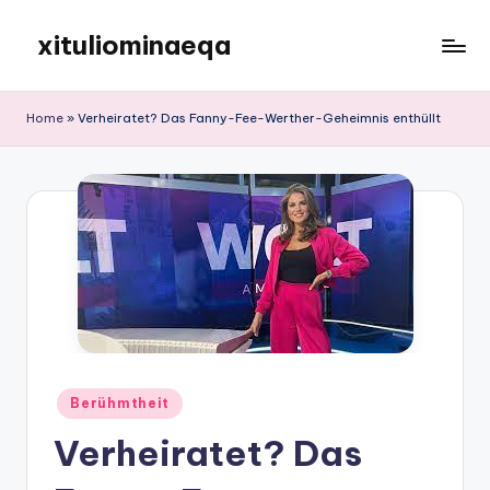
xituliominaeqa
Skip
to
content
Home
»
Verheiratet? Das Fanny-Fee-Werther-Geheimnis enthüllt
Posted
Berühmtheit
in
Verheiratet? Das