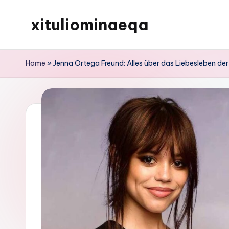
xituliominaeqa
Skip
to
content
Home
»
Jenna Ortega Freund: Alles über das Liebesleben d