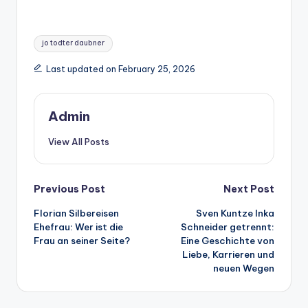
Tags:
jo todter daubner
Last updated on February 25, 2026
Admin
View All Posts
Post
Previous Post
Next Post
Florian Silbereisen
Sven Kuntze Inka
navigation
Ehefrau: Wer ist die
Schneider getrennt:
Frau an seiner Seite?
Eine Geschichte von
Liebe, Karrieren und
neuen Wegen