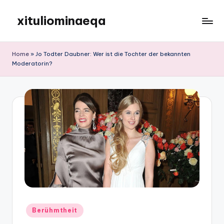
xituliominaeqa
Skip
to
content
Home
»
Jo Todter Daubner: Wer ist die Tochter der bekannten
Moderatorin?
Posted
Berühmtheit
in